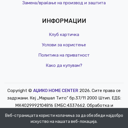
Замена/враќање на производ и заштита
ИНФОРМАЦИИ
Клуб картичка
Услови за користење
Политика на приватност
Како да купувам?
Copyright ©
АЏИКО HOME CENTER
2026. Сите права се
РЕД. ЦЕНА
задржани. Кеј „Маршал Тито“ бр.37/11 2000 Штип. ЕДБ:
КЛУБ Ц
МК4029992104816 ЕМБС:4337662. Обработка и
1,890 д
одржување
info@mediasoft.mk
.
Веб-страницата користи колачиња за да обезбеди најдобро
искуство на нашата веб-локација.