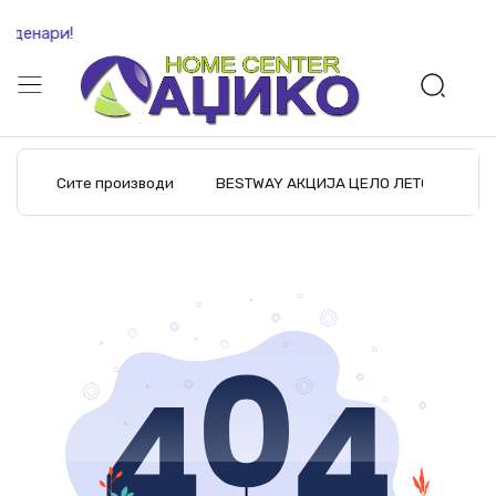
 денари!
Сите производи
BESTWAY АКЦИЈА ЦЕЛО ЛЕТО
M