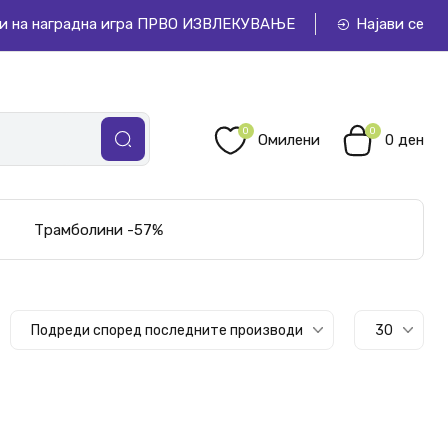
и на наградна игра ПРВО ИЗВЛЕКУВАЊЕ
Најави се
0
0
Омилени
0 ден
Трамболини -57%
Подреди според последните производи
30