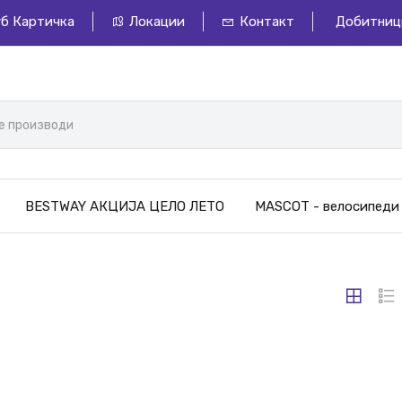
уб Картичка
Локации
Контакт
Добитниц
BESTWAY АКЦИЈА ЦЕЛО ЛЕТО
MASCOT - велосипеди