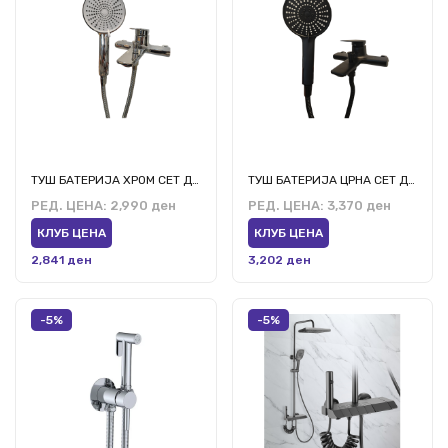
ТУШ БАТЕРИЈА ХРОМ СЕТ ДБ220
ТУШ БАТЕРИЈА ЦРНА СЕТ ДБ230
РЕД. ЦЕНА:
2,990 ден
РЕД. ЦЕНА:
3,370 ден
КЛУБ ЦЕНА
КЛУБ ЦЕНА
2,841 ден
3,202 ден
-5%
-5%