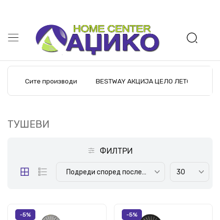
Беспл
Сите производи
BESTWAY АКЦИЈА ЦЕЛО ЛЕТО
M
ТУШЕВИ
ФИЛТРИ
Подреди според последните производи
30
-5%
-5%