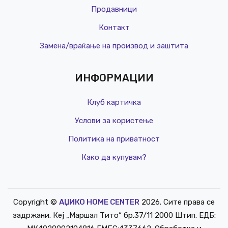
Продавници
Контакт
Замена/враќање на производ и заштита
ИНФОРМАЦИИ
Клуб картичка
Услови за користење
Политика на приватност
Како да купувам?
Copyright ©
АЏИКО HOME CENTER
2026. Сите права се
РЕД. ЦЕНА
задржани. Кеј „Маршал Тито“ бр.37/11 2000 Штип. ЕДБ:
КЛУБ Ц