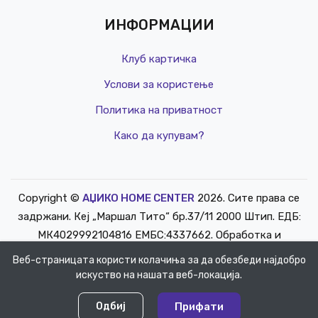
ИНФОРМАЦИИ
Клуб картичка
Услови за користење
Политика на приватност
Како да купувам?
Copyright ©
АЏИКО HOME CENTER
2026. Сите права се
РЕД. ЦЕНА
задржани. Кеј „Маршал Тито“ бр.37/11 2000 Штип. ЕДБ:
КЛУБ Ц
МК4029992104816 ЕМБС:4337662. Обработка и
2,199 д
одржување
info@mediasoft.mk
.
Веб-страницата користи колачиња за да обезбеди најдобро
искуство на нашата веб-локација.
0
0
Одбиј
Прифати