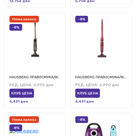
13,754 ден
5,704 ден
Нема залиха
-8%
-8%
HAUSBERG ПРАВОСМУКАЛКА ХБ-2026АУ
HAUSBERG ПРАВОСМУКАЛКА ХБ-2026РС
РЕД. ЦЕНА:
6,990 ден
РЕД. ЦЕНА:
6,990 ден
КЛУБ ЦЕНА
КЛУБ ЦЕНА
6,431 ден
6,431 ден
Нема залиха
-8%
-8%