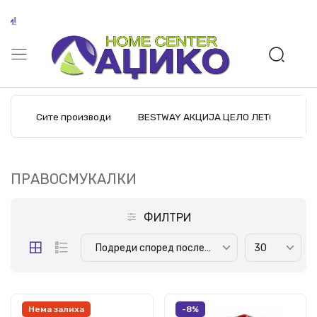
Бес
Сите производи
BESTWAY АКЦИЈА ЦЕЛО ЛЕТО
M
ПРАВОСМУКАЛКИ
ФИЛТРИ
Подреди според последните производи
30
Нема залиха
-8%