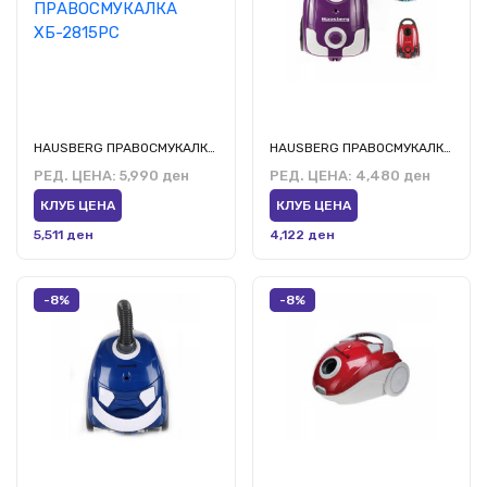
HAUSBERG ПРАВОСМУКАЛКА ХБ-2815РС
HAUSBERG ПРАВОСМУКАЛКА ХБ-2004 РС,ВР,МВ
РЕД. ЦЕНА:
5,990 ден
РЕД. ЦЕНА:
4,480 ден
КЛУБ ЦЕНА
КЛУБ ЦЕНА
5,511 ден
4,122 ден
-8%
-8%