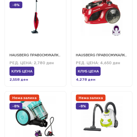
-8%
HAUSBERG ПРАВОСМУКАЛКА 2 во 1 ХБ-2825РС
HAUSBERG ПРАВОСМУКАЛКА ХБ-2005 РС,ВР
РЕД. ЦЕНА:
2,780 ден
РЕД. ЦЕНА:
4,650 ден
КЛУБ ЦЕНА
КЛУБ ЦЕНА
2,558 ден
4,278 ден
Нема залиха
Нема залиха
-8%
-8%