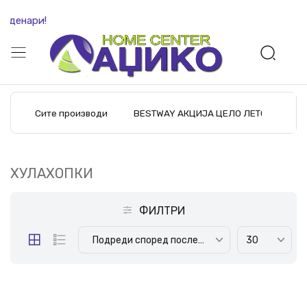
 денари!
Сите производи
BESTWAY АКЦИЈА ЦЕЛО ЛЕТО
M
ХУЛАХОПКИ
ФИЛТРИ
Подреди според последните производи
30