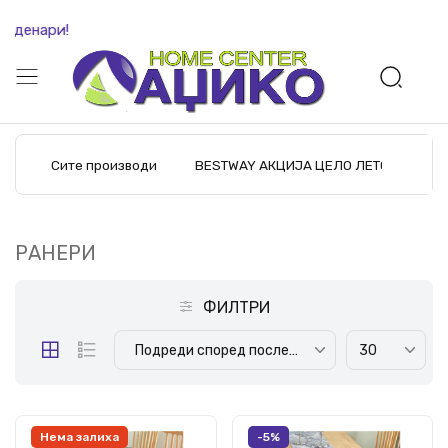
 денари!
Сите производи
BESTWAY АКЦИЈА ЦЕЛО ЛЕТО
M
РАНЕРИ
ФИЛТРИ
Подреди според последните производи
30
Нема залиха
-5%