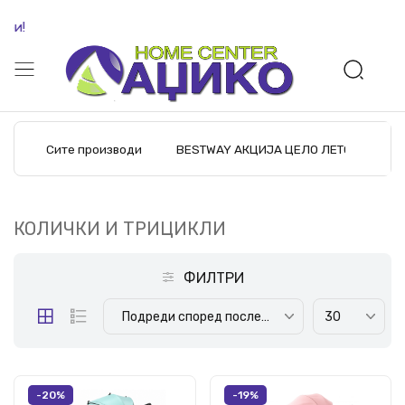
Бесп
Сите производи
BESTWAY АКЦИЈА ЦЕЛО ЛЕТО
M
КОЛИЧКИ И ТРИЦИКЛИ
ФИЛТРИ
Подреди според последните производи
30
-20%
-19%