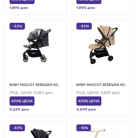
1,890 ден
1,890 ден
-33%
-33%
BABY MASCOT БЕБЕШКА КОЛИЧКА АНДИ А1 СИВА
BABY MASCOT БЕБЕШКА КОЛИЧКА АНДИ А1 БЕЖ
РЕД. ЦЕНА:
5,550 ден
РЕД. ЦЕНА:
5,550 ден
КЛУБ ЦЕНА
КЛУБ ЦЕНА
3,699 ден
3,699 ден
-33%
-10%