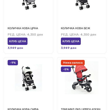
КОЛИЧКА НОВА ЦРНА
КОЛИЧКА НОВА БЕЖ
РЕД. ЦЕНА:
4,350 ден
РЕД. ЦЕНА:
4,350 ден
КЛУБ ЦЕНА
КЛУБ ЦЕНА
3,949 ден
3,949 ден
-9%
Нема залиха
-5%
КОЛИЧКА НОВА СИВА
ТРИЦИКЛ ЛК5 ЦРВЕН 6199Н