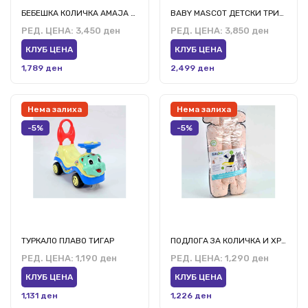
БЕБЕШКА КОЛИЧКА АМАЈА ДИНО
BABY MASCOT ДЕТСКИ ТРИЦИКЛ МИАН ЦРН
РЕД. ЦЕНА:
3,450 ден
РЕД. ЦЕНА:
3,850 ден
КЛУБ ЦЕНА
КЛУБ ЦЕНА
1,789 ден
2,499 ден
Нема залиха
Нема залиха
-5%
-5%
ТУРКАЛО ПЛАВО ТИГАР
ПОДЛОГА ЗА КОЛИЧКА И ХРАНИЛКА РОЗЕВА
РЕД. ЦЕНА:
1,190 ден
РЕД. ЦЕНА:
1,290 ден
КЛУБ ЦЕНА
КЛУБ ЦЕНА
1,131 ден
1,226 ден