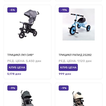
-5%
-11%
ТРИЦИКЛ ЛК1 СИВ*
ТРИЦИКЛ РАПИД 25282
РЕД. ЦЕНА:
5,450 ден
РЕД. ЦЕНА:
1,120 ден
КЛУБ ЦЕНА
КЛУБ ЦЕНА
5,178 ден
999 ден
-9%
-9%