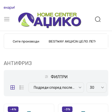
денари!
Сите производи
BESTWAY АКЦИЈА ЦЕЛО ЛЕТО
M
АНТИФРИЗ
ФИЛТРИ
Подреди според последните производи
30
-4%
-3%