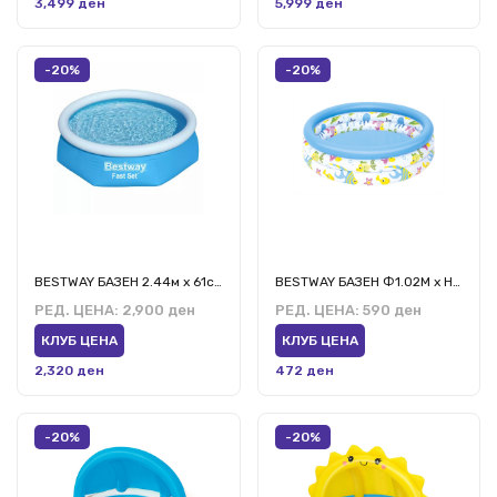
3,499 ден
5,999 ден
-20%
-20%
BESTWAY БАЗЕН 2.44м х 61см
BESTWAY БАЗЕН Ф1.02М х Н25СМ
РЕД. ЦЕНА:
2,900 ден
РЕД. ЦЕНА:
590 ден
КЛУБ ЦЕНА
КЛУБ ЦЕНА
2,320 ден
472 ден
-20%
-20%