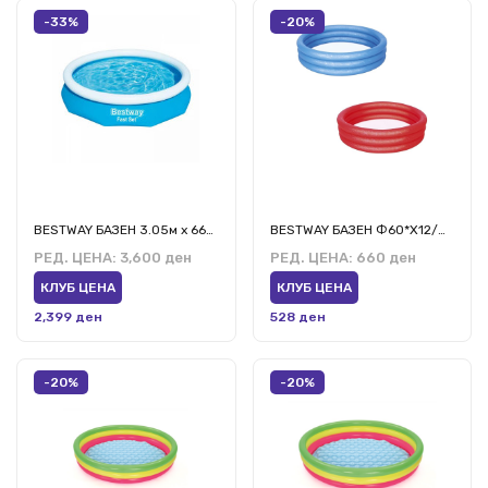
-33%
-20%
BESTWAY БАЗЕН 3.05м х 66см
BESTWAY БАЗЕН Ф60*Х12/Ф1,52М*Х30СМ
РЕД. ЦЕНА:
3,600 ден
РЕД. ЦЕНА:
660 ден
КЛУБ ЦЕНА
КЛУБ ЦЕНА
2,399 ден
528 ден
-20%
-20%