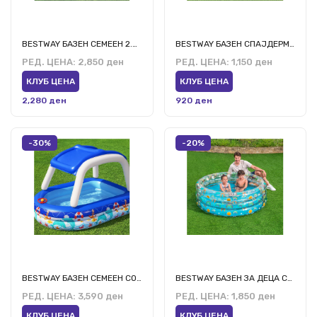
BESTWAY БАЗЕН СЕМЕЕН 2.55М/1.66М
BESTWAY БАЗЕН СПАЈДЕРМЕН Ф48'*Х12/Ф1,22М*Х30СМ
РЕД. ЦЕНА:
2,850 ден
РЕД. ЦЕНА:
1,150 ден
КЛУБ ЦЕНА
КЛУБ ЦЕНА
2,280 ден
920 ден
-30%
-20%
BESTWAY БАЗЕН СЕМЕЕН СО КРОВ 2.13М/1.55М/1.32М
BESTWAY БАЗЕН ЗА ДЕЦА СО 3 ПРСТЕНИ 1.5М/53СМ
РЕД. ЦЕНА:
3,590 ден
РЕД. ЦЕНА:
1,850 ден
КЛУБ ЦЕНА
КЛУБ ЦЕНА