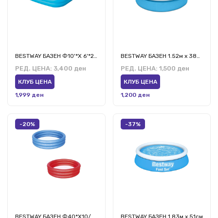
BESTWAY БАЗЕН Ф10'*Х 6'*22/3,05M*1,83*56CM ФЕМИЛИ
BESTWAY БАЗЕН 1.52м х 38см
РЕД. ЦЕНА:
3,400 ден
РЕД. ЦЕНА:
1,500 ден
КЛУБ ЦЕНА
КЛУБ ЦЕНА
1,999 ден
1,200 ден
-20%
-37%
BESTWAY БАЗЕН Ф40*Х10/Ф1,02М*Х25СМ
BESTWAY БАЗЕН 1.83м х 51см