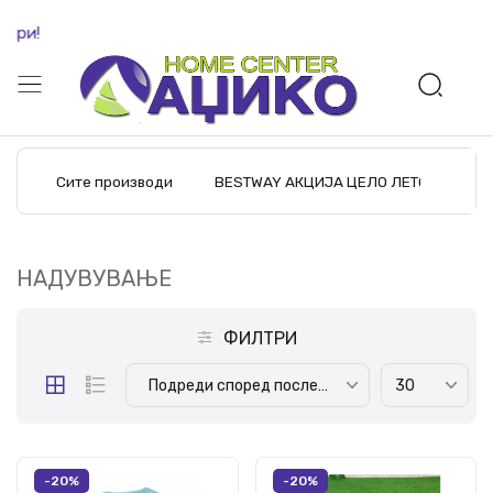
Бес
Сите производи
BESTWAY АКЦИЈА ЦЕЛО ЛЕТО
M
НАДУВУВАЊЕ
ФИЛТРИ
Подреди според последните производи
30
-20%
-20%