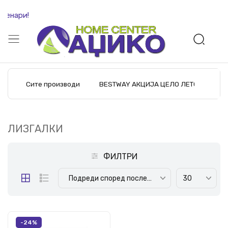
денари!
Сите производи
BESTWAY АКЦИЈА ЦЕЛО ЛЕТО
M
ЛИЗГАЛКИ
ФИЛТРИ
Подреди според последните производи
30
-24%