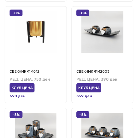
-8%
-8%
СВЕКНИК ФМ012
СВЕКНИК ФМ2003
РЕД. ЦЕНА:
750 ден
РЕД. ЦЕНА:
390 ден
КЛУБ ЦЕНА
КЛУБ ЦЕНА
690 ден
359 ден
-8%
-8%