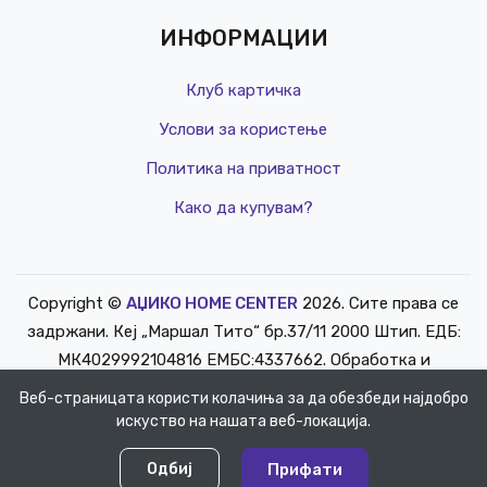
ИНФОРМАЦИИ
Клуб картичка
Услови за користење
Политика на приватност
Како да купувам?
Copyright ©
АЏИКО HOME CENTER
2026. Сите права се
РЕД. ЦЕНА
задржани. Кеј „Маршал Тито“ бр.37/11 2000 Штип. ЕДБ:
КЛУБ Ц
МК4029992104816 ЕМБС:4337662. Обработка и
5,085 д
одржување
info@mediasoft.mk
.
Веб-страницата користи колачиња за да обезбеди најдобро
искуство на нашата веб-локација.
0
0
Одбиј
Прифати