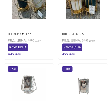
СВЕКНИК М-Т67
СВЕКНИК М-Т68
РЕД. ЦЕНА:
490 ден
РЕД. ЦЕНА:
540 ден
КЛУБ ЦЕНА
КЛУБ ЦЕНА
449 ден
499 ден
-6%
-8%