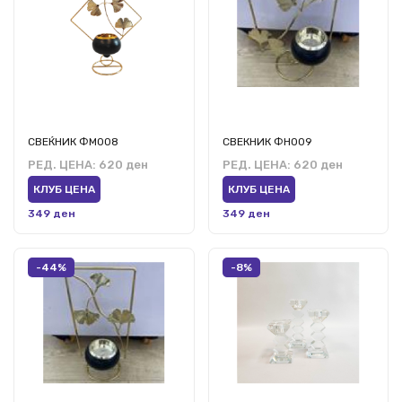
СВЕЌНИК ФМ008
СВЕКНИК ФН009
РЕД. ЦЕНА:
620 ден
РЕД. ЦЕНА:
620 ден
КЛУБ ЦЕНА
КЛУБ ЦЕНА
349 ден
349 ден
-44%
-8%