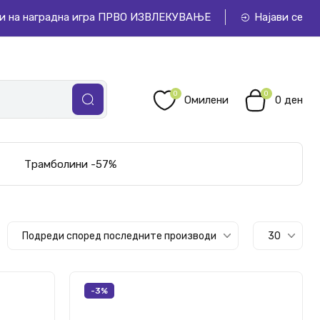
и на наградна игра ПРВО ИЗВЛЕКУВАЊЕ
Најави се
0
0
Омилени
0 ден
Трамболини -57%
Подреди според последните производи
30
-3%