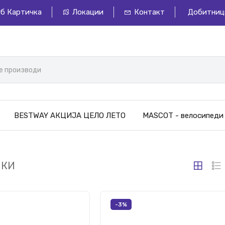
уб Картичка
Локации
Контакт
Добитниц
BESTWAY АКЦИЈА ЦЕЛО ЛЕТО
MASCOT - велосипеди
ЛКИ
-3%