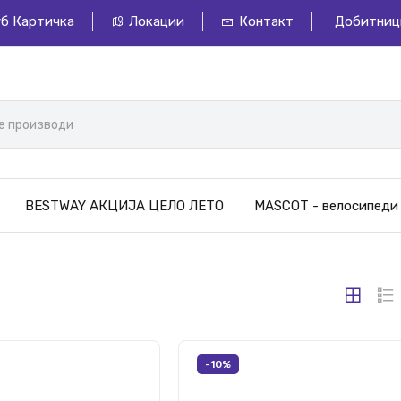
уб Картичка
Локации
Контакт
Добитниц
BESTWAY АКЦИЈА ЦЕЛО ЛЕТО
MASCOT - велосипеди
-10%