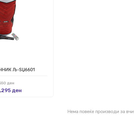
ЧНИК Љ-ЅЏ6601
550 ден
,295 ден
Нема повеќе производи за вч