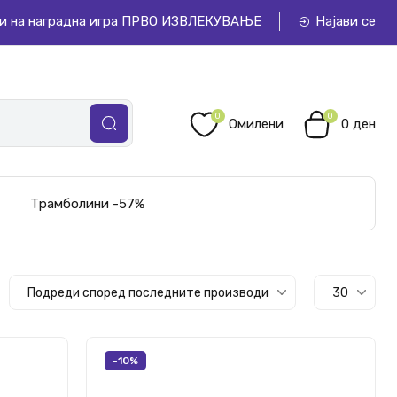
и на наградна игра ПРВО ИЗВЛЕКУВАЊЕ
Најави се
0
0
Омилени
0 ден
Трамболини -57%
Подреди според последните производи
30
-10%