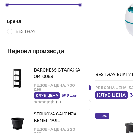
Бренд
BESTWAY
Најнови производи
BARONESS СТАЛАЖА
BESTWAY БЛУТУ
ОМ-0053
РЕДОВНА ЦЕНА:
700
РЕДОВНА ЦЕНА:
3,
ден
КЛУБ ЦЕНА
3
КЛУБ ЦЕНА
599 ден
(0)
SERINOVA САКСИЈА
-10%
КЕМЕР 19Л
АНТРАЦИТ КСГ8/
РЕДОВНА ЦЕНА:
220