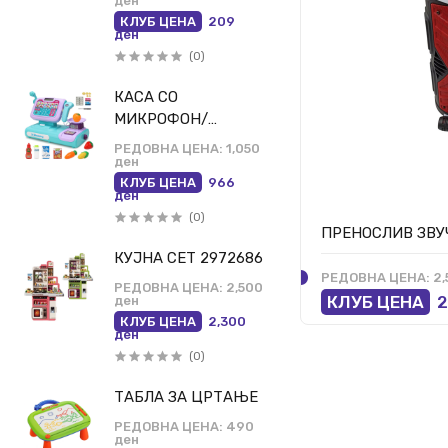
ТБ08
ден
КЛУБ ЦЕНА
209
ден
(0)
КАСА СО
МИКРОФОН/
ФИСКАЛНА
РЕДОВНА ЦЕНА:
1,050
ден
КЛУБ ЦЕНА
966
ден
(0)
ПРЕНОСЛИВ ЗВУ
КУЈНА СЕТ 2972686
РЕДОВНА ЦЕНА:
2,
РЕДОВНА ЦЕНА:
2,500
КЛУБ ЦЕНА
2
ден
КЛУБ ЦЕНА
2,300
ден
(0)
ТАБЛА ЗА ЦРТАЊЕ
РЕДОВНА ЦЕНА:
490
ден