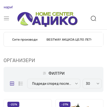
нари!
Сите производи
BESTWAY АКЦИЈА ЦЕЛО ЛЕТО
M
ОРГАНИЗЕРИ
ФИЛТРИ
Подреди според последните производи
30
-22%
-21%