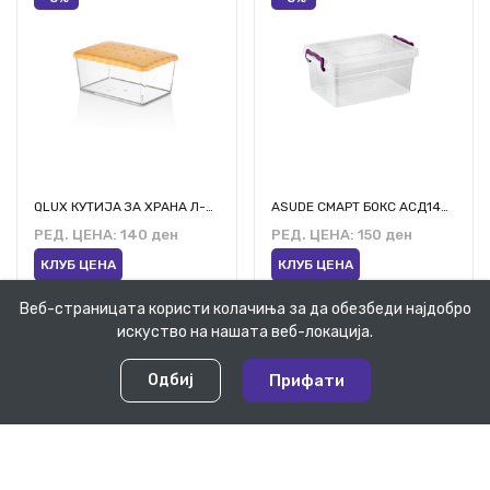
QLUX КУТИЈА ЗА ХРАНА Л-00871 1750МЛ
ASUDE СМАРТ БОКС АСД140 5Л
РЕД. ЦЕНА:
140 ден
РЕД. ЦЕНА:
150 ден
РЕД. ЦЕНА
КЛУБ Ц
КЛУБ ЦЕНА
КЛУБ ЦЕНА
5,085 д
133 ден
143 ден
Веб-страницата користи колачиња за да обезбеди најдобро
искуство на нашата веб-локација.
-5%
Нема залиха
0
0
Одбиј
Прифати
-5%
Дома
Категории
Моја Сметка
Желби
Кошничка