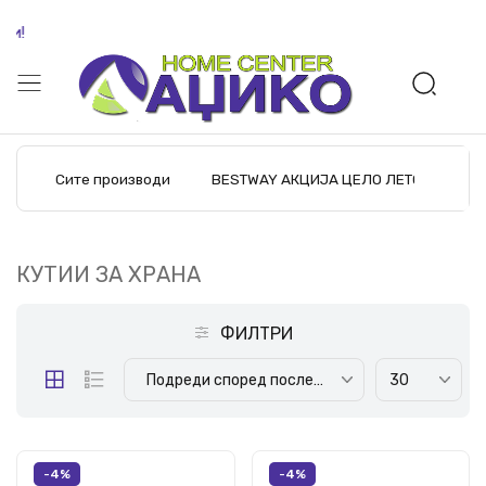
Бесплат
Сите производи
BESTWAY АКЦИЈА ЦЕЛО ЛЕТО
M
КУТИИ ЗА ХРАНА
ФИЛТРИ
Подреди според последните производи
30
-4%
-4%