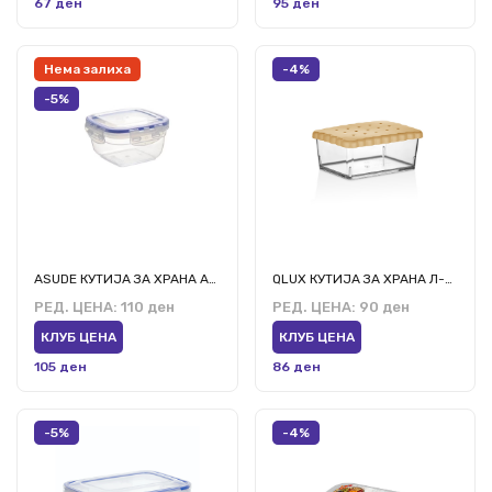
67 ден
95 ден
Нема залиха
-4%
-5%
ASUDE КУТИЈА ЗА ХРАНА АСД071 1500МЛ
QLUX КУТИЈА ЗА ХРАНА Л-00904 500МЛ
РЕД. ЦЕНА:
110 ден
РЕД. ЦЕНА:
90 ден
КЛУБ ЦЕНА
КЛУБ ЦЕНА
105 ден
86 ден
-5%
-4%