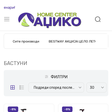
денари!
Сите производи
BESTWAY АКЦИЈА ЦЕЛО ЛЕТО
M
БАСТУНИ
ФИЛТРИ
Подреди според последните производи
30
-8%
-8%