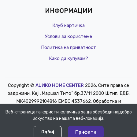
ИНФОРМАЦИИ
Клуб картичка
Услови за користење
Политика на приватност
Како да купувам?
Copyright ©
АЏИКО HOME CENTER
2026. Сите права се
РЕД. ЦЕНА
задржани. Кеј „Маршал Тито“ бр.37/11 2000 Штип. ЕДБ:
КЛУБ Ц
МК4029992104816 ЕМБС:4337662. Обработка и
1,999 д
одржување
info@mediasoft.mk
.
Веб-страницата користи колачиња за да обезбеди најдобро
искуство на нашата веб-локација.
0
0
Одбиј
Прифати