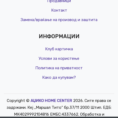
Продавници
Контакт
Замена/враќање на производ и заштита
ИНФОРМАЦИИ
Клуб картичка
Услови за користење
Политика на приватност
Како да купувам?
Copyright ©
АЏИКО HOME CENTER
2026. Сите права се
РЕД. ЦЕНА
задржани. Кеј „Маршал Тито“ бр.37/11 2000 Штип. ЕДБ:
КЛУБ Ц
МК4029992104816 ЕМБС:4337662. Обработка и