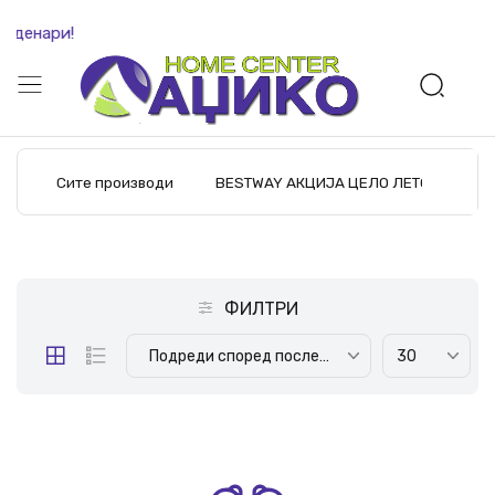
 денари!
Сите производи
BESTWAY АКЦИЈА ЦЕЛО ЛЕТО
M
ФИЛТРИ
Подреди според последните производи
30